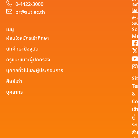
0-4422-3000
วันน
pr@sut.ac.th
ทั้
วันน
เมนู
So
Me
ผู้สนใจสมัครเข้าศึกษา
นักศึกษาปัจจุบัน
ครูแนะแนว/ผู้ปกครอง
บุคคลทั่วไปและผู้ประกอบการ
Si
ศิษย์เก่า
Te
บุคลากร
&
Co
เข้
สู่
ระ
สำ