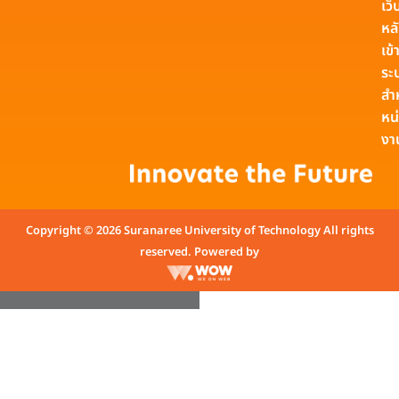
เว็
หล
เข้า
ระ
สำ
หน
งา
Copyright © 2026 Suranaree University of Technology All rights
reserved. Powered by