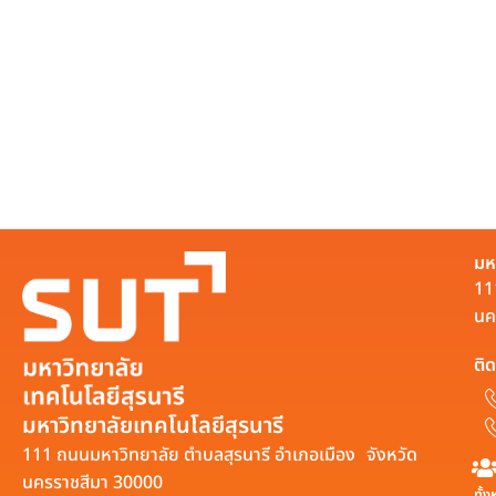
มห
11
นค
ติด
มหาวิทยาลัยเทคโนโลยีสุรนารี
111 ถนนมหาวิทยาลัย ตำบลสุรนารี อำเภอเมือง จังหวัด
นครราชสีมา 30000
ทั้