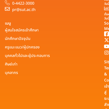
0-4422-3000
วันน
pr@sut.ac.th
ทั้
วันน
เมนู
So
Me
ผู้สนใจสมัครเข้าศึกษา
นักศึกษาปัจจุบัน
ครูแนะแนว/ผู้ปกครอง
บุคคลทั่วไปและผู้ประกอบการ
Si
ศิษย์เก่า
Te
บุคลากร
&
Co
เข้
สู่
ระ
สำ