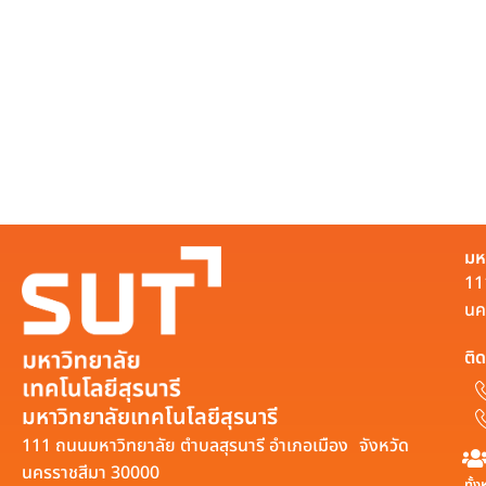
มห
11
นค
ติด
มหาวิทยาลัยเทคโนโลยีสุรนารี
111 ถนนมหาวิทยาลัย ตำบลสุรนารี อำเภอเมือง จังหวัด
นครราชสีมา 30000
ทั้