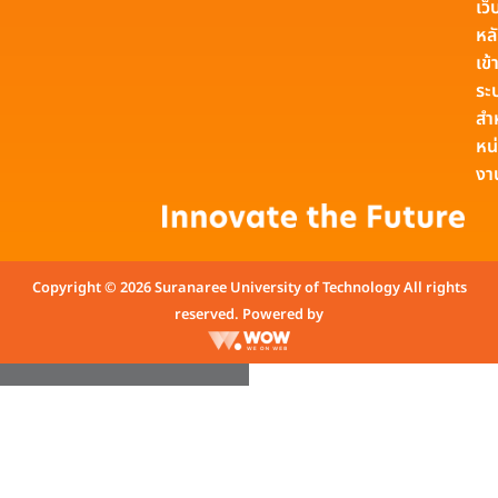
เว็
หล
เข้า
ระ
สำ
หน
งา
Copyright © 2026 Suranaree University of Technology All rights
reserved. Powered by