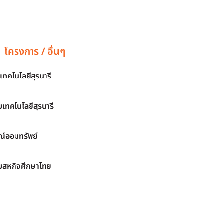
โครงการ / อื่นๆ
เทคโนโลยีสุรนารี
เทคโนโลยีสุรนารี
์ออมทรัพย์
มสหกิจศึกษาไทย