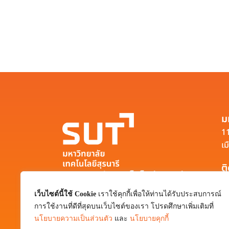
ม
11
เม
ต
มหาวิทยาลัยเทคโนโลยีสุรนารี
111 ถนนมหาวิทยาลัย ตำบลสุรนารี อำเภอ
เว็บไซต์นี้ใช้ Cookie
เราใช้คุกกี้เพื่อให้ท่านได้รับประสบการณ์
เมือง จังหวัดนครราชสีมา 30000
การใช้งานที่ดีที่สุดบนเว็บไซต์ของเรา โปรดศึกษาเพิ่มเติมที่
0-4422-3000
นโยบายความเป็นส่วนตัว
และ
นโยบายคุกกี้
pr@sut.ac.th