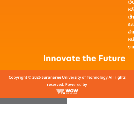
เว็
หล
เข้า
ระ
สำ
หน
งา
Copyright © 2026 Suranaree University of Technology All rights
reserved. Powered by