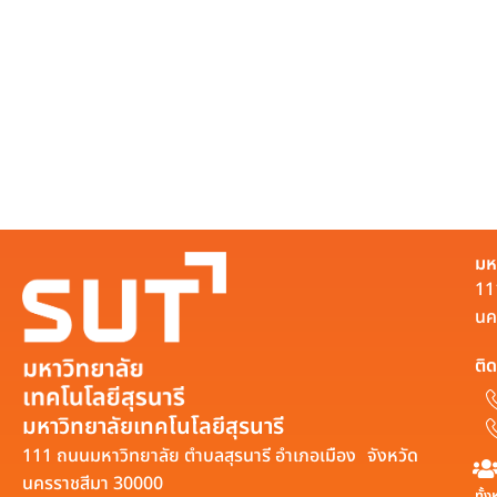
มห
11
นค
ติด
มหาวิทยาลัยเทคโนโลยีสุรนารี
111 ถนนมหาวิทยาลัย ตำบลสุรนารี อำเภอเมือง จังหวัด
นครราชสีมา 30000
ทั้