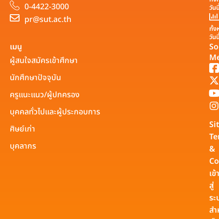
0-4422-3000
วันน
pr@sut.ac.th
ทั้
วันน
เมนู
So
Me
ผู้สนใจสมัครเข้าศึกษา
นักศึกษาปัจจุบัน
ครูแนะแนว/ผู้ปกครอง
บุคคลทั่วไปและผู้ประกอบการ
Si
ศิษย์เก่า
Te
บุคลากร
&
Co
เข้
สู่
ระ
สำ