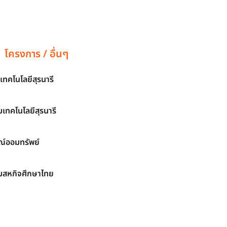
โครงการ / อื่นๆ
เทคโนโลยีสุรนารี
เทคโนโลยีสุรนารี
์ออมทรัพย์
มสหกิจศึกษาไทย