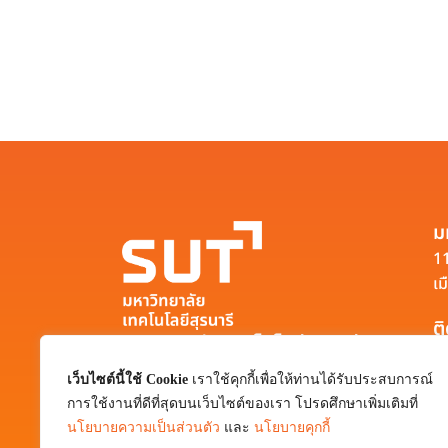
ม
11
เม
ต
มหาวิทยาลัยเทคโนโลยีสุรนารี
111 ถนนมหาวิทยาลัย ตำบลสุรนารี อำเภอ
เว็บไซต์นี้ใช้ Cookie
เราใช้คุกกี้เพื่อให้ท่านได้รับประสบการณ์
เมือง จังหวัดนครราชสีมา 30000
การใช้งานที่ดีที่สุดบนเว็บไซต์ของเรา โปรดศึกษาเพิ่มเติมที่
0-4422-3000
นโยบายความเป็นส่วนตัว
และ
นโยบายคุกกี้
pr@sut.ac.th