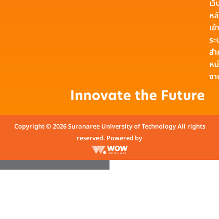
เว็
หล
เข้า
ระ
สำ
หน
งา
Copyright © 2026 Suranaree University of Technology All rights
reserved. Powered by