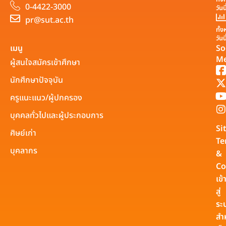
0-4422-3000
วันน
pr@sut.ac.th
ทั้
วันน
เมนู
So
Me
ผู้สนใจสมัครเข้าศึกษา
นักศึกษาปัจจุบัน
ครูแนะแนว/ผู้ปกครอง
บุคคลทั่วไปและผู้ประกอบการ
Si
ศิษย์เก่า
Te
บุคลากร
&
Co
เข้
สู่
ระ
สำ