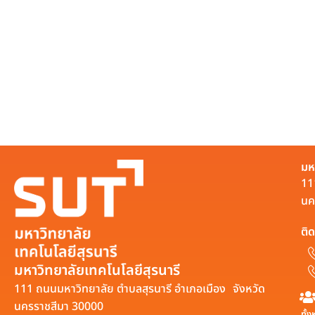
มห
11
นค
ติด
มหาวิทยาลัยเทคโนโลยีสุรนารี
111 ถนนมหาวิทยาลัย ตำบลสุรนารี อำเภอเมือง จังหวัด
นครราชสีมา 30000
ทั้