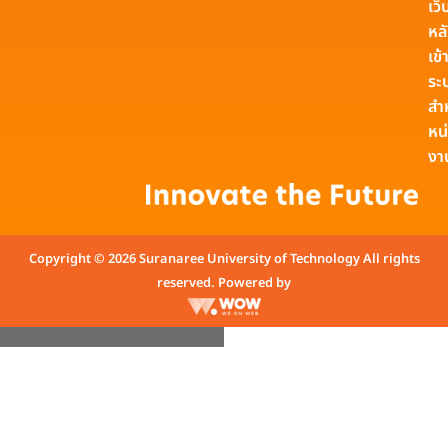
เว็
หล
เข้า
ระ
สำ
หน
งา
Copyright © 2026 Suranaree University of Technology All rights
reserved. Powered by