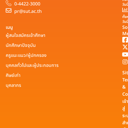
0-4422-3000
วันน
pr@sut.ac.th
ทั้
วันน
เมนู
So
Me
ผู้สนใจสมัครเข้าศึกษา
นักศึกษาปัจจุบัน
ครูแนะแนว/ผู้ปกครอง
บุคคลทั่วไปและผู้ประกอบการ
Si
ศิษย์เก่า
Te
บุคลากร
&
Co
เข้
สู่
ระ
สำ