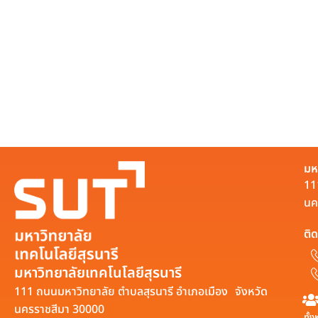
มห
11
นค
ติด
มหาวิทยาลัยเทคโนโลยีสุรนารี
111 ถนนมหาวิทยาลัย ตำบลสุรนารี อำเภอเมือง จังหวัด
นครราชสีมา 30000
ทั้