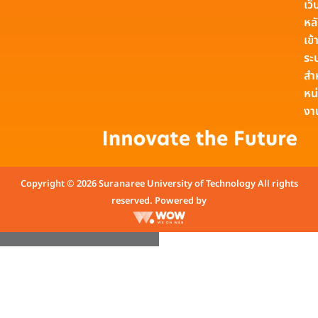
เว็
หล
เข้า
ระ
สำ
หน
งา
Copyright © 2026 Suranaree University of Technology All rights
reserved. Powered by