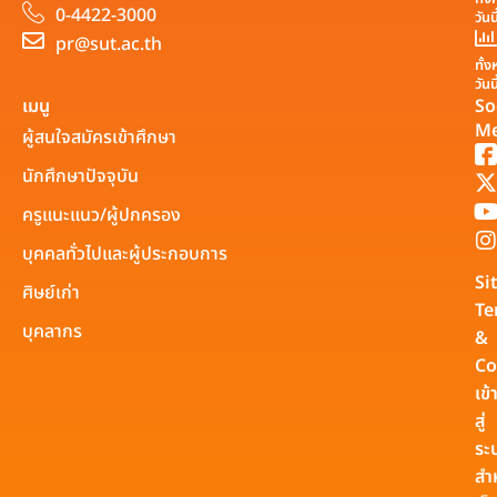
0-4422-3000
วันน
pr@sut.ac.th
ทั้
วันน
เมนู
So
Me
ผู้สนใจสมัครเข้าศึกษา
นักศึกษาปัจจุบัน
ครูแนะแนว/ผู้ปกครอง
บุคคลทั่วไปและผู้ประกอบการ
Si
ศิษย์เก่า
Te
บุคลากร
&
Co
เข้
สู่
ระ
สำ