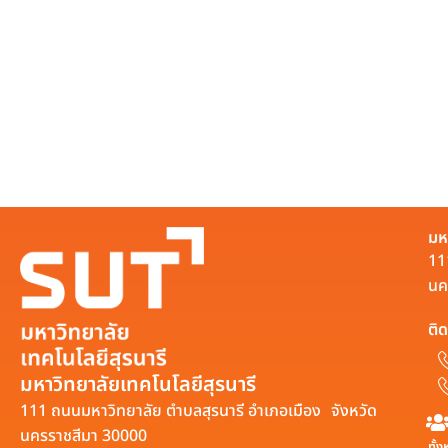
มห
11
นค
ติด
มหาวิทยาลัยเทคโนโลยีสุรนารี
111 ถนนมหาวิทยาลัย ตำบลสุรนารี อำเภอเมือง จังหวัด
นครราชสีมา 30000
ทั้