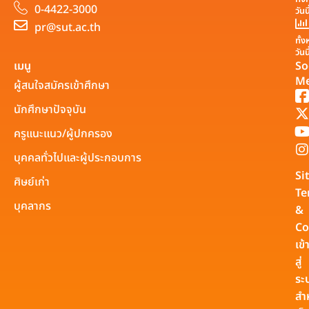
0-4422-3000
วันน
pr@sut.ac.th
ทั้
วันน
เมนู
So
Me
ผู้สนใจสมัครเข้าศึกษา
นักศึกษาปัจจุบัน
ครูแนะแนว/ผู้ปกครอง
บุคคลทั่วไปและผู้ประกอบการ
Si
ศิษย์เก่า
Te
บุคลากร
&
Co
เข้
สู่
ระ
สำ