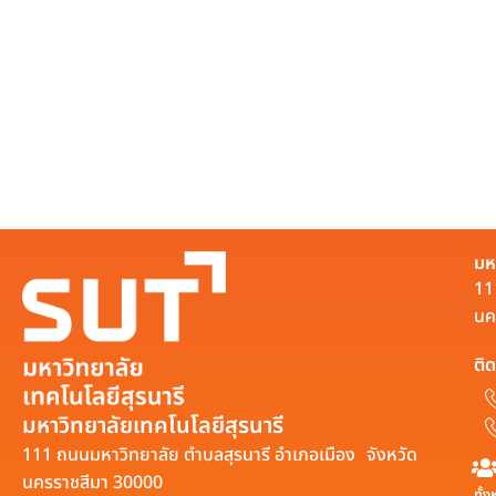
มห
11
นค
ติด
มหาวิทยาลัยเทคโนโลยีสุรนารี
111 ถนนมหาวิทยาลัย ตำบลสุรนารี อำเภอเมือง จังหวัด
นครราชสีมา 30000
ทั้