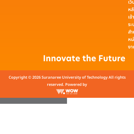
เว็
หล
เข้า
ระ
สำ
หน
งา
Copyright © 2026 Suranaree University of Technology All rights
reserved. Powered by