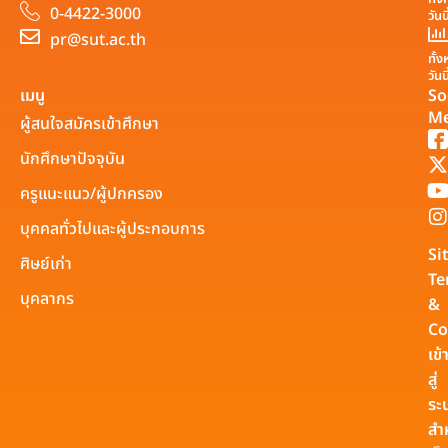
0-4422-3000
วันน
pr@sut.ac.th
ทั้
วันน
เมนู
So
Me
ผู้สนใจสมัครเข้าศึกษา
นักศึกษาปัจจุบัน
ครูแนะแนว/ผู้ปกครอง
บุคคลทั่วไปและผู้ประกอบการ
Si
ศิษย์เก่า
Te
บุคลากร
&
Co
เข้
สู่
ระ
สำ