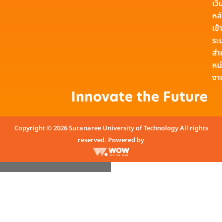
เว็
หล
เข้า
ระ
สำ
หน
งา
Copyright © 2026 Suranaree University of Technology All rights
reserved. Powered by