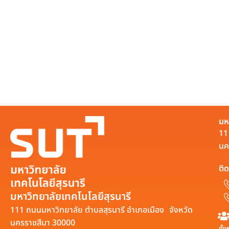
มห
11
นค
ติด
มหาวิทยาลัยเทคโนโลยีสุรนารี
111 ถนนมหาวิทยาลัย ตำบลสุรนารี อำเภอเมือง จังหวัด
นครราชสีมา 30000
ทั้