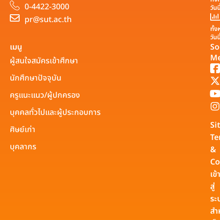
0-4422-3000
วันน
pr@sut.ac.th
ทั้
วันน
เมนู
So
Me
ผู้สนใจสมัครเข้าศึกษา
นักศึกษาปัจจุบัน
ครูแนะแนว/ผู้ปกครอง
บุคคลทั่วไปและผู้ประกอบการ
Si
ศิษย์เก่า
Te
บุคลากร
&
Co
เข้
สู่
ระ
สำ