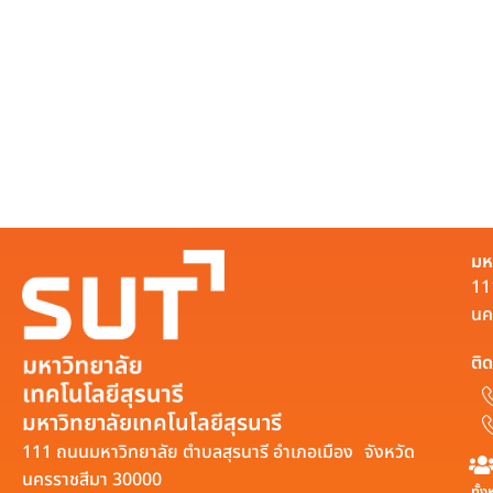
มห
11
นค
ติด
มหาวิทยาลัยเทคโนโลยีสุรนารี
111 ถนนมหาวิทยาลัย ตำบลสุรนารี อำเภอเมือง จังหวัด
นครราชสีมา 30000
ทั้