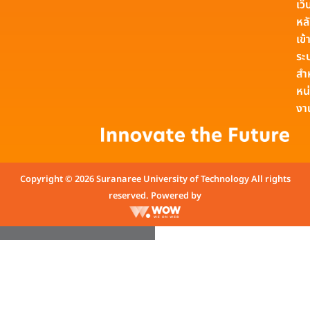
เว็
หล
เข้า
ระ
สำ
หน
งา
Copyright © 2026 Suranaree University of Technology All rights
reserved. Powered by