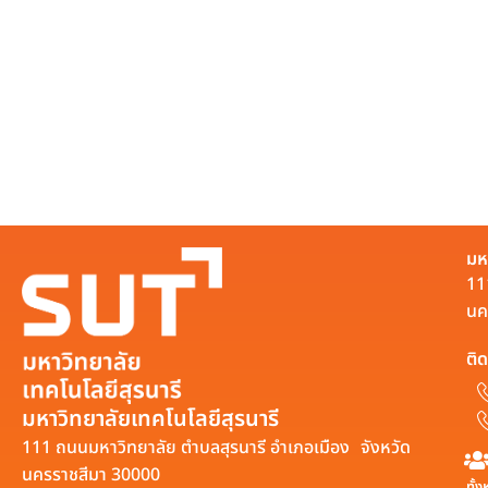
มห
11
นค
ติด
มหาวิทยาลัยเทคโนโลยีสุรนารี
111 ถนนมหาวิทยาลัย ตำบลสุรนารี อำเภอเมือง จังหวัด
นครราชสีมา 30000
ทั้