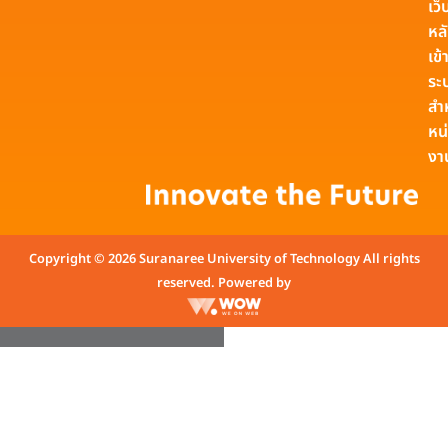
เว็
หล
เข้า
ระ
สำ
หน
งา
Copyright © 2026 Suranaree University of Technology All rights
reserved. Powered by