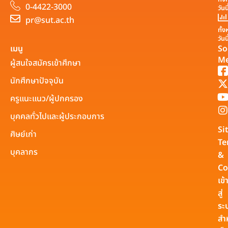
0-4422-3000
วันน
pr@sut.ac.th
ทั้
วันน
เมนู
So
Me
ผู้สนใจสมัครเข้าศึกษา
นักศึกษาปัจจุบัน
ครูแนะแนว/ผู้ปกครอง
บุคคลทั่วไปและผู้ประกอบการ
Si
ศิษย์เก่า
Te
บุคลากร
&
Co
เข้
สู่
ระ
สำ