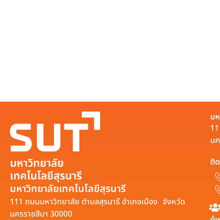
มห
11
นค
ติด
มหาวิทยาลัยเทคโนโลยีสุรนารี
111 ถนนมหาวิทยาลัย ตำบลสุรนารี อำเภอเมือง จังหวัด
นครราชสีมา 30000
ทั้