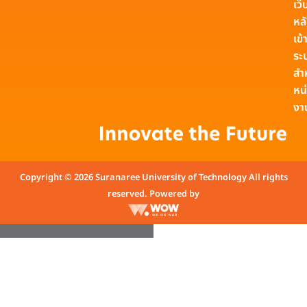
เว็
หล
เข้า
ระ
สำ
หน
งา
Copyright © 2026 Suranaree University of Technology All rights
reserved. Powered by