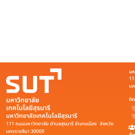
มห
11
นค
ติด
มหาวิทยาลัยเทคโนโลยีสุรนารี
111 ถนนมหาวิทยาลัย ตำบลสุรนารี อำเภอเมือง จังหวัด
นครราชสีมา 30000
ทั้