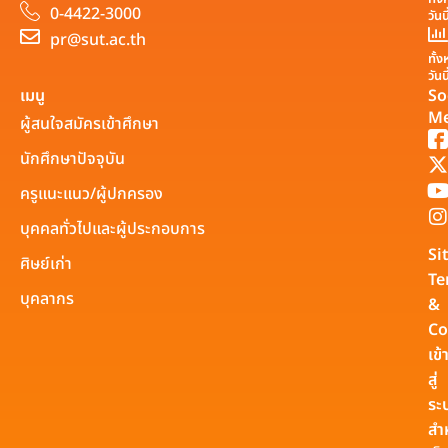
0-4422-3000
วันน
pr@sut.ac.th
ทั้
วันน
เมนู
So
Me
ผู้สนใจสมัครเข้าศึกษา
นักศึกษาปัจจุบัน
ครูแนะแนว/ผู้ปกครอง
บุคคลทั่วไปและผู้ประกอบการ
Si
ศิษย์เก่า
Te
บุคลากร
&
Co
เข้
สู่
ระ
สำ