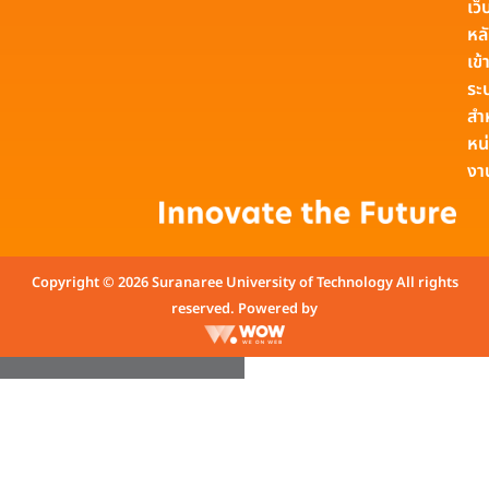
เว็
หล
เข้า
ระ
สำ
หน
งา
Copyright © 2026 Suranaree University of Technology All rights
reserved. Powered by