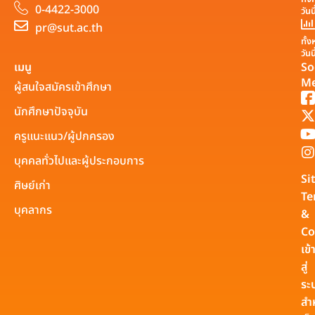
0-4422-3000
วันน
pr@sut.ac.th
ทั้
วันน
เมนู
So
Me
ผู้สนใจสมัครเข้าศึกษา
นักศึกษาปัจจุบัน
ครูแนะแนว/ผู้ปกครอง
บุคคลทั่วไปและผู้ประกอบการ
Si
ศิษย์เก่า
Te
บุคลากร
&
Co
เข้
สู่
ระ
สำ