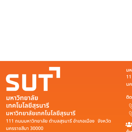
มห
11
นค
ติด
มหาวิทยาลัยเทคโนโลยีสุรนารี
111 ถนนมหาวิทยาลัย ตำบลสุรนารี อำเภอเมือง จังหวัด
นครราชสีมา 30000
ทั้