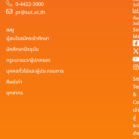
0-4422-3000
วันน
pr@sut.ac.th
ทั้
วันน
เมนู
So
Me
ผู้สนใจสมัครเข้าศึกษา
นักศึกษาปัจจุบัน
ครูแนะแนว/ผู้ปกครอง
บุคคลทั่วไปและผู้ประกอบการ
Si
ศิษย์เก่า
Te
บุคลากร
&
Co
เข้
สู่
ระ
สำ