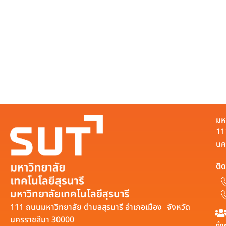
มห
11
นค
ติด
มหาวิทยาลัยเทคโนโลยีสุรนารี
111 ถนนมหาวิทยาลัย ตำบลสุรนารี อำเภอเมือง จังหวัด
นครราชสีมา 30000
ทั้