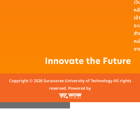
เว็
หล
เข้า
ระ
สำ
หน
งา
Copyright © 2026 Suranaree University of Technology All rights
reserved. Powered by