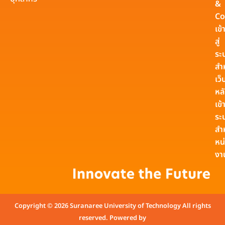
&
Co
เข้
สู่
ระ
สำ
เว็
หล
เข้า
ระ
สำ
หน
งา
Copyright © 2026 Suranaree University of Technology All rights
reserved. Powered by