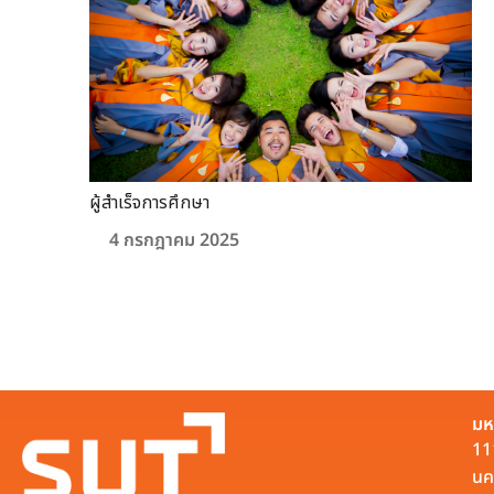
ผู้สำเร็จการศึกษา
4 กรกฎาคม 2025
มห
11
นค