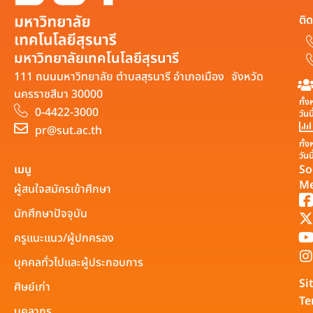
ติด
มหาวิทยาลัยเทคโนโลยีสุรนารี
111 ถนนมหาวิทยาลัย ตำบลสุรนารี อำเภอเมือง จังหวัด
นครราชสีมา 30000
ทั้
0-4422-3000
วันน
pr@sut.ac.th
ทั้
วันน
เมนู
So
Me
ผู้สนใจสมัครเข้าศึกษา
นักศึกษาปัจจุบัน
ครูแนะแนว/ผู้ปกครอง
บุคคลทั่วไปและผู้ประกอบการ
Si
ศิษย์เก่า
Te
บุคลากร