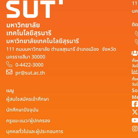
11
นค
ติด
มหาวิทยาลัยเทคโนโลยีสุรนารี
111 ถนนมหาวิทยาลัย ตำบลสุรนารี อำเภอเมือง จังหวัด
นครราชสีมา 30000
ทั้
0-4422-3000
วันน
pr@sut.ac.th
ทั้
วันน
เมนู
So
Me
ผู้สนใจสมัครเข้าศึกษา
นักศึกษาปัจจุบัน
ครูแนะแนว/ผู้ปกครอง
บุคคลทั่วไปและผู้ประกอบการ