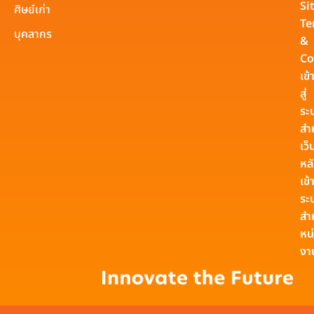
Si
ศิษย์เก่า
Te
บุคลากร
&
Co
เข้
สู่
ระ
สำ
เว็
หล
เข้า
ระ
สำ
หน
งา