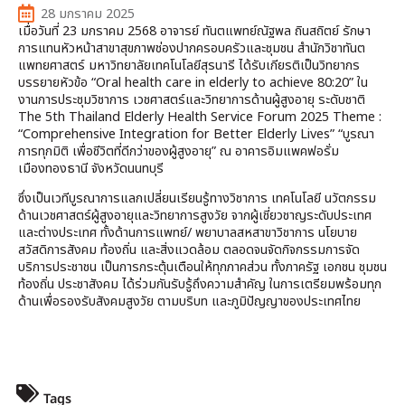
28 มกราคม 2025
เมื่อวันที่ 23 มกราคม 2568 อาจารย์ ทันตแพทย์ณัฐพล ถินสถิตย์ รักษา
การแทนหัวหน้าสาขาสุขภาพช่องปากครอบครัวและชุมชน สำนักวิชาทันต
แพทยศาสตร์ มหาวิทยาลัยเทคโนโลยีสุรนารี ได้รับเกียรติเป็นวิทยากร
บรรยายหัวข้อ “Oral health care in elderly to achieve 80:20” ใน
งานการประชุมวิชาการ เวชศาสตร์และวิทยาการด้านผู้สูงอายุ ระดับชาติ
The 5th Thailand Elderly Health Service Forum 2025 Theme :
“Comprehensive Integration for Better Elderly Lives” “บูรณา
การทุกมิติ เพื่อชีวิตที่ดีกว่าของผู้สูงอายุ” ณ อาคารอิมแพคฟอรั่ม
เมืองทองธานี จังหวัดนนทบุรี
ซึ่งเป็นเวทีบูรณาการแลกเปลี่ยนเรียนรู้ทางวิชาการ เทคโนโลยี นวัตกรรม
ด้านเวชศาสตร์ผู้สูงอายุและวิทยาการสูงวัย จากผู้เชี่ยวชาญระดับประเทศ
และต่างประเทศ ทั้งด้านการแพทย์/ พยาบาลสหสาขาวิชาการ นโยบาย
สวัสดิการสังคม ท้องถิ่น และสิ่งแวดล้อม ตลอดจนจัดกิจกรรมการจัด
บริการประชาชน เป็นการกระตุ้นเตือนให้ทุกภาคส่วน ทั้งภาครัฐ เอกชน ชุมชน
ท้องถิ่น ประชาสังคม ได้ร่วมกันรับรู้ถึงความสำคัญ ในการเตรียมพร้อมทุก
ด้านเพื่อรองรับสังคมสูงวัย ตามบริบท และภูมิปัญญาของประเทศไทย
Tags