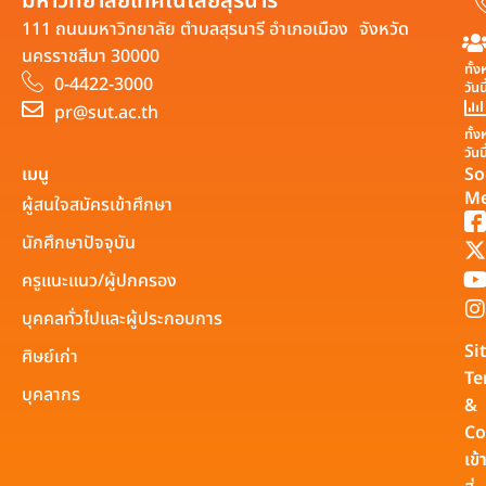
มหาวิทยาลัยเทคโนโลยีสุรนารี
111 ถนนมหาวิทยาลัย ตำบลสุรนารี อำเภอเมือง จังหวัด
นครราชสีมา 30000
ทั้
0-4422-3000
วันน
pr@sut.ac.th
ทั้
วันนี
เมนู
So
Me
ผู้สนใจสมัครเข้าศึกษา
นักศึกษาปัจจุบัน
ครูแนะแนว/ผู้ปกครอง
บุคคลทั่วไปและผู้ประกอบการ
Si
ศิษย์เก่า
Te
บุคลากร
&
Co
เข้