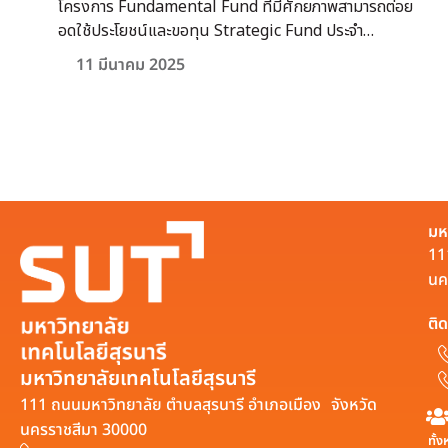
โครงการ Fundamental Fund ที่มีศักยภาพสามารถต่อย
อดใช้ประโยชน์และขอทุน Strategic Fund ประจำ
ปีงบประมาณ 2568เปิดรับข้อเสนอทุน FF
11 มีนาคม 2025
มห
11
นค
ติด
มหาวิทยาลัยเทคโนโลยีสุรนารี
111 ถนนมหาวิทยาลัย ตำบลสุรนารี อำเภอเมือง จังหวัด
นครราชสีมา 30000
ทั้