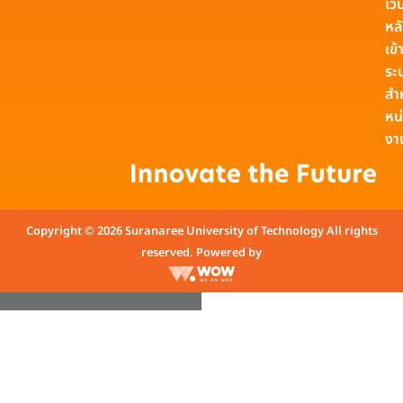
เว็
หล
เข้า
ระ
สำ
หน
งา
Copyright © 2026 Suranaree University of Technology All rights
reserved. Powered by