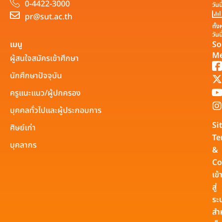
0-4422-3000
วันน
pr@sut.ac.th
ทั้
วันน
เมนู
So
Me
ผู้สนใจสมัครเข้าศึกษา
นักศึกษาปัจจุบัน
ครูแนะแนว/ผู้ปกครอง
บุคคลทั่วไปและผู้ประกอบการ
Si
ศิษย์เก่า
Te
บุคลากร
&
Co
เข้
สู่
ระ
สำ