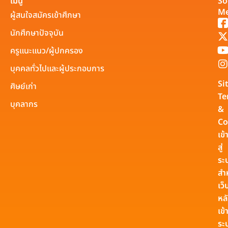
เมนู
So
Me
ผู้สนใจสมัครเข้าศึกษา
นักศึกษาปัจจุบัน
ครูแนะแนว/ผู้ปกครอง
บุคคลทั่วไปและผู้ประกอบการ
Si
ศิษย์เก่า
Te
บุคลากร
&
Co
เข้
สู่
ระ
สำ
เว็
หล
เข้า
ระ