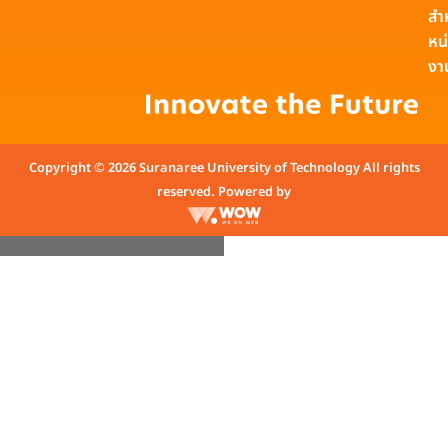
สำ
หน
งา
Copyright © 2026 Suranaree University of Technology All rights
reserved. Powered by