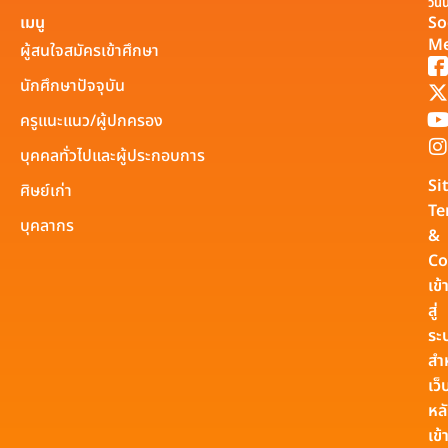
วันนี
เมนู
So
Me
ผู้สนใจสมัครเข้าศึกษา
นักศึกษาปัจจุบัน
ครูแนะแนว/ผู้ปกครอง
บุคคลทั่วไปและผู้ประกอบการ
Si
ศิษย์เก่า
Te
บุคลากร
&
Co
เข้
สู่
ระ
สำ
เว็
หล
เข้า