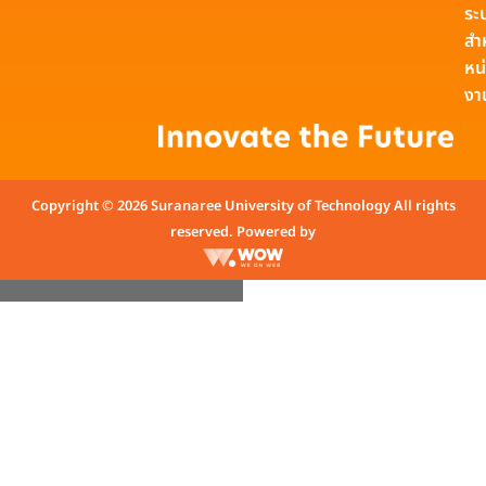
ระ
สำ
หน
งา
Copyright © 2026 Suranaree University of Technology All rights
reserved. Powered by