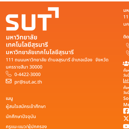
มห
11
นค
ติด
มหาวิทยาลัยเทคโนโลยีสุรนารี
111 ถนนมหาวิทยาลัย ตำบลสุรนารี อำเภอเมือง จังหวัด
นครราชสีมา 30000
ทั้
0-4422-3000
วันน
pr@sut.ac.th
ทั้
วันน
เมนู
So
Me
ผู้สนใจสมัครเข้าศึกษา
นักศึกษาปัจจุบัน
ครูแนะแนว/ผู้ปกครอง