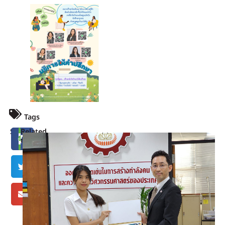
Tags
Share
Related
news