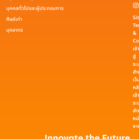
บุคคลทั่วไปและผู้ประกอบการ
Si
ศิษย์เก่า
Te
บุคลากร
&
Co
เข้
สู่
ระ
สำ
เว็
หล
เข้า
ระ
สำ
หน
งา